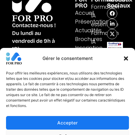
PRO
Sociaux
Formation
F
L
X
Accueil
IA
a
i
-
Présentation
c
n
t
essentielle
Contactez-nous !
e
k
w
Actualités
b
e
i
Formation
Du lundi au
o
d
t
Brochures
vendredi de 9h à
IA
o
i
t
k
n
e
Inscription
Certifié
18h
spécifiques
-
r
au
01 48 97 23 66
i
Formation
Gérer le consentement
titre
n
de
IA métiers
FORMULAIRE DE
la
CONTACT
Pour offrir les meilleures expériences, nous utilisons des technologies
catégorie
telles que les cookies pour stocker et/ou accéder aux informations des
des
appareils. Le fait de consentir à ces technologies nous permettra de
actions
traiter des données telles que le comportement de navigation ou les ID
de
uniques sur ce site. Le fait de ne pas consentir ou de retirer son
formation
consentement peut avoir un effet négatif sur certaines caractéristiques
et fonctions.
Mentions Légales
CGV
Accepter
Politique de
confidentialité