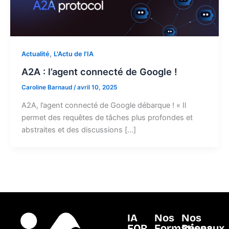
,
Actualité
L'Actu de l'IA
A2A : l’agent connecté de Google !
Caroline Barnaud
/
avril 10, 2025
A2A, l’agent connecté de Google débarque ! « Il
permet des requêtes de tâches plus profondes et
abstraites et des discussions […]
IA
Nos
Nos
FOR
Formations
Réseaux