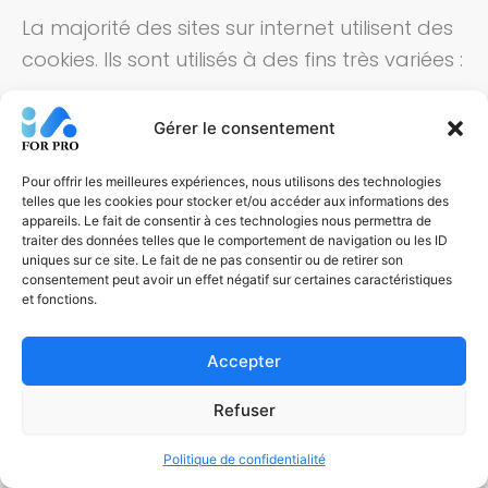
La majorité des sites sur internet utilisent des
cookies. Ils sont utilisés à des fins très variées :
Pour personnaliser les pages et
Gérer le consentement
permettre de ne pas oubliez les
préférences des visiteurs.
Pour offrir les meilleures expériences, nous utilisons des technologies
telles que les cookies pour stocker et/ou accéder aux informations des
Pour analyser le comportement des
appareils. Le fait de consentir à ces technologies nous permettra de
traiter des données telles que le comportement de navigation ou les ID
visiteurs (connu sous le nom
uniques sur ce site. Le fait de ne pas consentir ou de retirer son
« Analytics »)
consentement peut avoir un effet négatif sur certaines caractéristiques
et fonctions.
Pour gérer les éléments ajoutés à
des caddies dans les magasins en
Accepter
ligne
Pour suivre les gens à travers des
Refuser
sites Web et envoyer de la publicité
Politique de confidentialité
ciblée