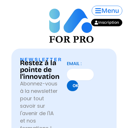
Aller
Menu
au
contenu
Inscription
NEWSLETTER
Restez à la
EMAIL :
pointe de
l'innovation
Abonnez-vous
à la newsletter
pour tout
savoir sur
l'avenir de l'IA
et nos