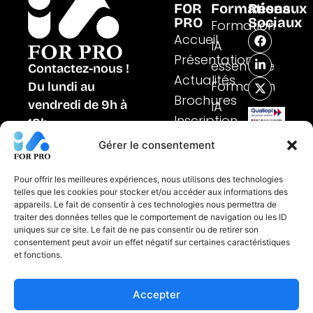
FOR
Formations
Réseaux
PRO
Sociaux
Formation
F
L
X
Accueil
IA
a
i
-
Présentation
c
n
t
essentielle
Contactez-nous !
e
k
w
Actualités
b
e
i
Formation
Du lundi au
o
d
t
Brochures
vendredi de 9h à
IA
o
i
t
k
n
e
Inscription
Certifié
18h
spécifiques
-
r
au
01 48 97 23 66
i
Formation
Gérer le consentement
titre
n
de
IA métiers
FORMULAIRE DE
la
CONTACT
Pour offrir les meilleures expériences, nous utilisons des technologies
catégorie
telles que les cookies pour stocker et/ou accéder aux informations des
des
appareils. Le fait de consentir à ces technologies nous permettra de
actions
traiter des données telles que le comportement de navigation ou les ID
de
uniques sur ce site. Le fait de ne pas consentir ou de retirer son
formation
consentement peut avoir un effet négatif sur certaines caractéristiques
et fonctions.
Mentions Légales
CGV
Accepter
Politique de