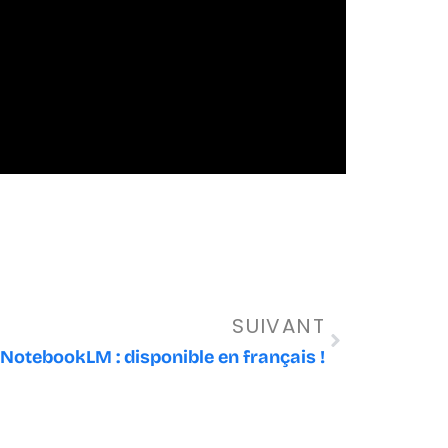
Suivant
SUIVANT
NotebookLM : disponible en français !