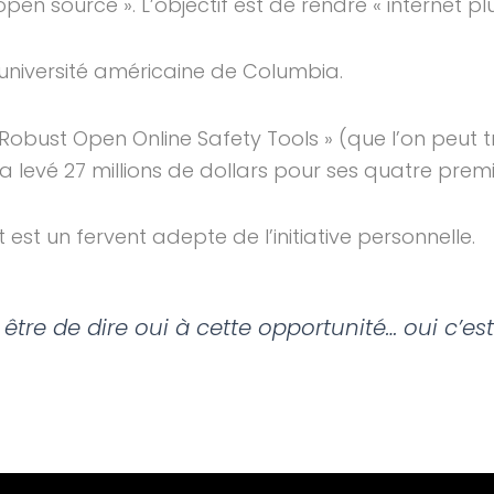
« open source ». L’objectif est de rendre « internet plu
’université américaine de Columbia.
bust Open Online Safety Tools » (que l’on peut tra
é a levé 27 millions de dollars pour ses quatre prem
est un fervent adepte de l’initiative personnelle.
être de dire oui à cette opportunité… oui c’est d