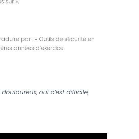
s sûr ».
duire par : « Outils de sécurité en
ières années d’exercice.
ouloureux, oui c’est difficile,