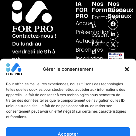
IA
Nos
Nos
FOR
Formations
Réseaux
PRO
Sociaux
Formation
F
L
X
Accueil
IA
a
i
-
Présentation
c
n
t
essentielle
Contactez-nous !
e
k
w
Actualités
b
e
i
Formation
Du lundi au
o
d
t
Brochures
vendredi de 9h à
IA
o
i
t
k
n
e
Inscription
Certifié
18h
spécifiques
-
r
au
01 48 97 23 66
i
Formation
Gérer le consentement
titre
n
de
IA métiers
FORMULAIRE DE
la
CONTACT
Pour offrir les meilleures expériences, nous utilisons des technologies
catégorie
telles que les cookies pour stocker et/ou accéder aux informations des
des
appareils. Le fait de consentir à ces technologies nous permettra de
actions
traiter des données telles que le comportement de navigation ou les ID
de
uniques sur ce site. Le fait de ne pas consentir ou de retirer son
formation
consentement peut avoir un effet négatif sur certaines caractéristiques
et fonctions.
Mentions Légales
CGV
Accepter