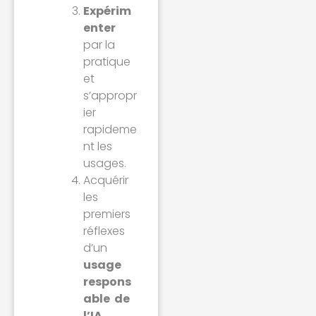
Expérim
enter
par la
pratique
et
s’appropr
ier
rapideme
nt les
usages.
Acquérir
les
premiers
réflexes
d’un
usage
respons
able de
l’IA
.