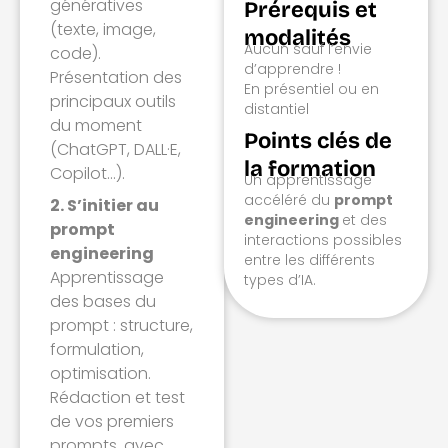
génératives
Prérequis et
(texte, image,
modalités
Aucun sauf l’envie
code).
d’apprendre !
Présentation des
En présentiel ou en
principaux outils
distantiel
du moment
Points clés de
(ChatGPT, DALL·E,
la formation
Copilot…).
Un apprentissage
accéléré du
prompt
2. S’initier au
engineering
et des
prompt
interactions possibles
engineering
entre les différents
Apprentissage
types d’IA.
des bases du
prompt : structure,
formulation,
optimisation.
Rédaction et test
de vos premiers
prompts, avec