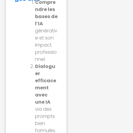
Compre
ndre les
bases de
l’IA
générativ
e et son
impact
professio
nnel.
Dialogu
er
efficace
ment
avec
une IA
via des
prompts
bien
formulés.