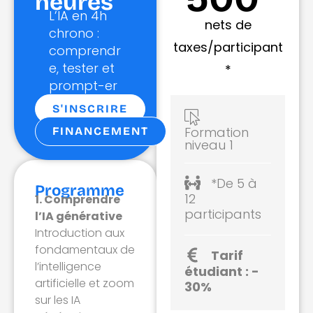
heures
L’IA en 4h
nets de
chrono :
taxes/participant
comprendr
e, tester et
*
prompt-er
S'INSCRIRE
Formation
FINANCEMENT
niveau 1
*De 5 à
Programme
12
1. Comprendre
participants
l’IA générative
Introduction aux
fondamentaux de
Tarif
l’intelligence
étudiant : -
artificielle et zoom
30%
sur les IA