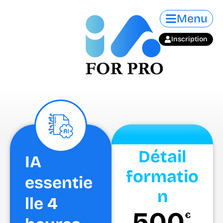
Aller
Menu
au
contenu
Inscription
Détail
IA
formatio
essentie
n
lle 4
500
€