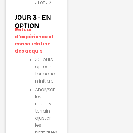
J1 et J2.
JOUR 3 - EN
OPTION
Retour
d’expérience et
consolidation
des acquis
30 jours
après la
formatio
n initiale
Analyser
les
retours
terrain,
ajuster
les
pratiques