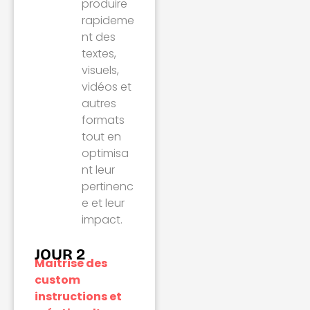
produire
rapideme
nt des
textes,
visuels,
vidéos et
autres
formats
tout en
optimisa
nt leur
pertinenc
e et leur
impact.
JOUR 2
Maitrise des
custom
instructions et