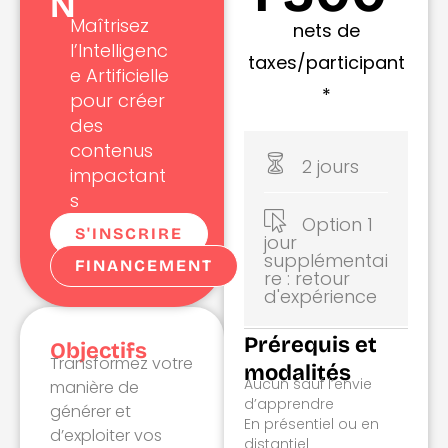
N
Maîtrisez
nets de
l’Intelligenc
taxes/participant
e Artificielle
*
pour créer
des
contenus
2 jours
impactant
s
Option 1
S'INSCRIRE
jour
supplémentai
FINANCEMENT
re : retour
d'expérience
Prérequis et
Objectifs
Transformez votre
modalités
Aucun sauf l’envie
manière de
d’apprendre
générer et
En présentiel ou en
d’exploiter vos
distantiel