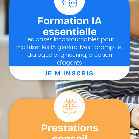
Formation IA
essentielle
Les bases incontournables pour
maitriser les IA génératives : prompt et
dialogue engineering, création
d'agents
JE M'INSCRIS
Prestations
conseil