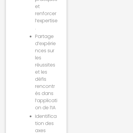
et
renforcer
l’expertise
.
Partage
d’expérie
nces sur
les
réussites
et les
défis
rencontr
és dans
l’applicati
on de l’IA
Identifica
tion des
axes