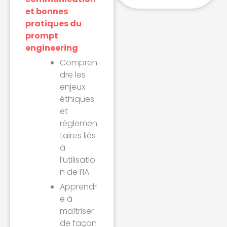
et bonnes
pratiques du
prompt
engineering
Compren
dre les
enjeux
éthiques
et
réglemen
taires liés
à
l’utilisatio
n de l’IA
Apprendr
e à
maîtriser
de façon