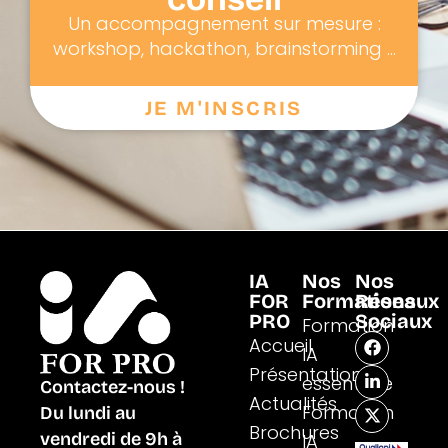
Un accompagnement sur mesure :
workshop, hackathon, brainstorming ...
JE M'INSCRIS
IA
Nos
Nos
FOR
Formations
Réseaux
PRO
Sociaux
Formation
F
L
X
Accueil
IA
a
i
-
Présentation
c
n
t
essentielle
Contactez-nous !
e
k
w
Actualités
b
e
i
Formation
Du lundi au
o
d
t
Brochures
vendredi de 9h à
IA
o
i
t