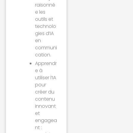
raisonné
e les
outils et
technolo
gies d’IA
en
communi
cation.
Apprendr
e à
utiliser l’IA
pour
créer du
contenu
innovant
et
engagea
nt :