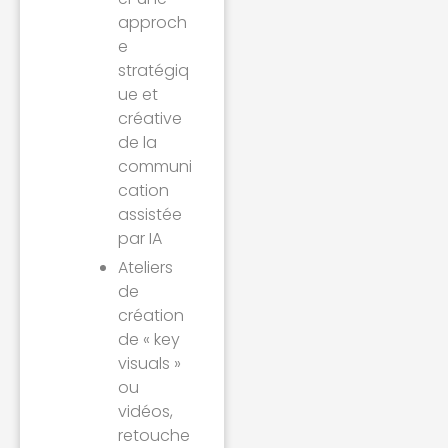
approch
e
stratégiq
ue et
créative
de la
communi
cation
assistée
par IA
Ateliers
de
création
de « key
visuals »
ou
vidéos,
retouche