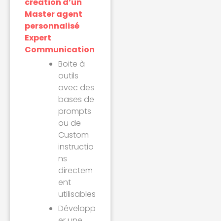
création d’un
Master agent
personnalisé
Expert
Communication
Boite à
outils
avec des
bases de
prompts
ou de
Custom
instructio
ns
directem
ent
utilisables
Développ
er une