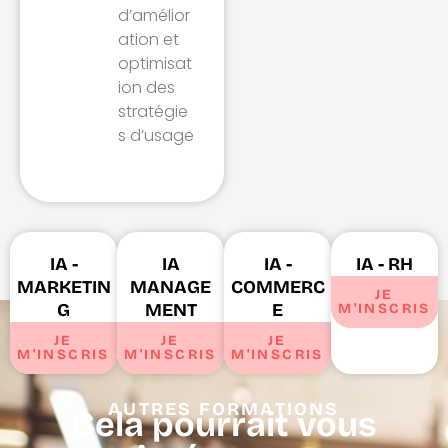
d’amélior
ation et
optimisat
ion des
stratégie
s d’usage
IA -
IA
IA -
IA - RH
MARKETIN
MANAGE
COMMERC
JE
G
MENT
E
M'INSCRIS
JE
JE
JE
M'INSCRIS
M'INSCRIS
M'INSCRIS
AUTRES FORMATIONS
Cela pourrait vous