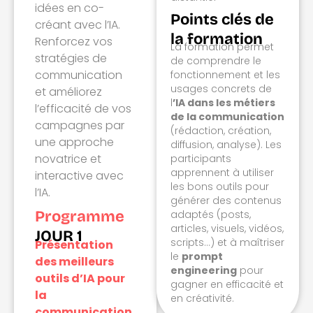
idées en co-
Points clés de
créant avec l’IA.
la formation
Renforcez vos
La formation permet
stratégies de
de comprendre le
communication
fonctionnement et les
usages concrets de
et améliorez
l
’IA dans les métiers
l’efficacité de vos
de la communication
campagnes par
(rédaction, création,
une approche
diffusion, analyse). Les
novatrice et
participants
apprennent à utiliser
interactive avec
les bons outils pour
l’IA.
générer des contenus
Programme
adaptés (posts,
articles, visuels, vidéos,
JOUR 1
scripts…) et à maîtriser
Présentation
le
prompt
des meilleurs
engineering
pour
outils d’IA pour
gagner en efficacité et
la
en créativité.
communication