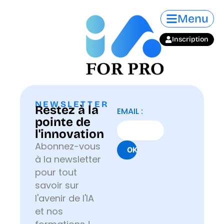
Aller
Menu
au
contenu
Inscription
NEWSLETTER
Restez à la
EMAIL :
pointe de
l'innovation
Abonnez-vous
à la newsletter
pour tout
savoir sur
l'avenir de l'IA
et nos