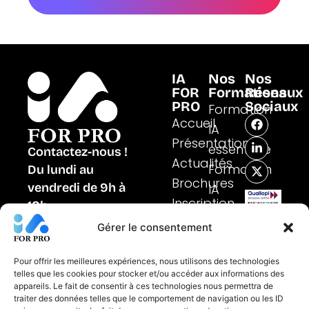
IA
Nos
Nos
FOR
Formations
Réseaux
PRO
Sociaux
Formation
F
L
X
Accueil
IA
a
i
-
Présentation
c
n
t
essentielle
Contactez-nous !
e
k
w
Actualités
b
e
i
Formation
Du lundi au
o
d
t
Brochures
vendredi de 9h à
IA
o
i
t
k
n
e
Inscription
Certifié
18h
spécifiques
-
r
au
01 48 97 23 66
i
Formation
Gérer le consentement
titre
n
de
IA métiers
FORMULAIRE DE
la
CONTACT
Pour offrir les meilleures expériences, nous utilisons des technologies
catégorie
telles que les cookies pour stocker et/ou accéder aux informations des
des
appareils. Le fait de consentir à ces technologies nous permettra de
actions
traiter des données telles que le comportement de navigation ou les ID
de