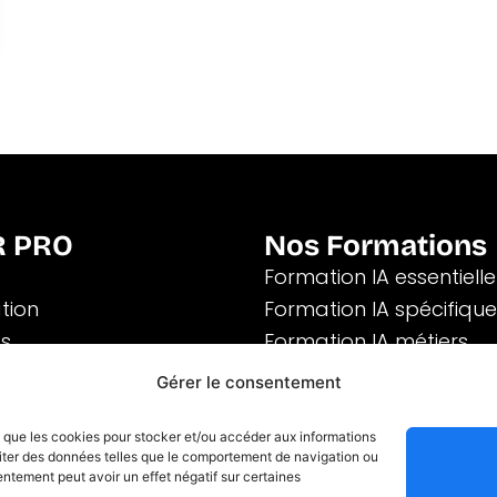
R PRO
Nos Formations
Formation IA essentielle
tion
Formation IA spécifiqu
és
Formation IA métiers
es
Gérer le consentement
on
es que les cookies pour stocker et/ou accéder aux informations
raiter des données telles que le comportement de navigation ou
 Légales
CGV
Politique de confidentialité
 © 2025 - CRÉATION TRACY GRAPHISTE
sentement peut avoir un effet négatif sur certaines