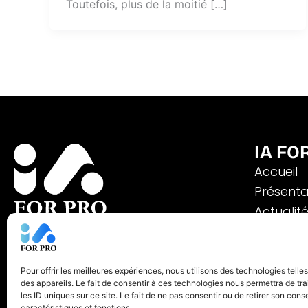
Toutefois, plus de la moitié […]
IA FO
Accueil
Présenta
Actualit
Contactez-nous !
Brochur
Du lundi au vendredi de 9h à
Inscripti
18h
01 48 97 23 66
Pour offrir les meilleures expériences, nous utilisons des technologies tell
des appareils. Le fait de consentir à ces technologies nous permettra de t
Mentions
IA FOR PRO
les ID uniques sur ce site. Le fait de ne pas consentir ou de retirer son con
FORMULAIRE DE CONTACT
caractéristiques et fonctions.